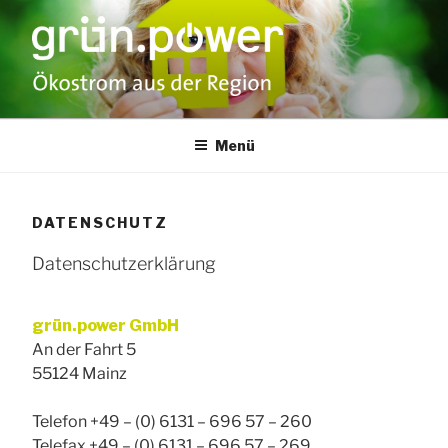
Zum
Inhalt
springen
GRÜN.POWER –
Regionaler Ökostrom, kompromisslos echt da direkt aus
deutschen Windrädern und Solar- und
Menü
ÖKOSTROM AUS
Wasserkraftanlagen, unabhängig, fair
DER REGION
DATENSCHUTZ
Datenschutzerklärung
grün.power GmbH
An der Fahrt 5
55124 Mainz
Telefon +49 – (0) 6131 – 696 57 – 260
Telefax +49 – (0) 6131 – 696 57 – 269